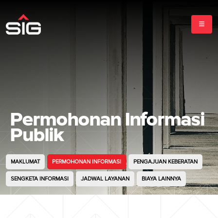
Permohonan Informasi
Publik
MAKLUMAT
PERMOHONAN INFORMASI
PENGAJUAN KEBERATAN
SENGKETA INFORMASI
JADWAL LAYANAN
BIAYA LAINNYA